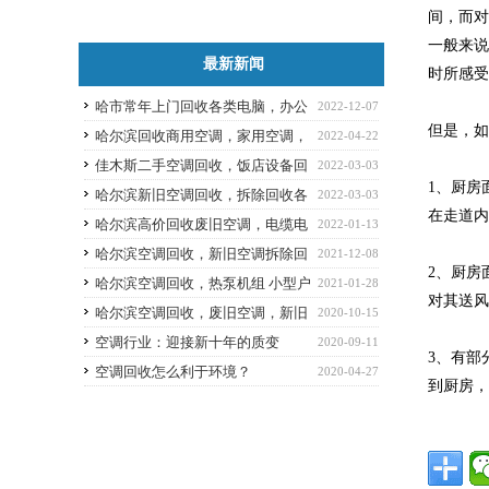
间，而
一般来
最新新闻
时所感
哈市常年上门回收各类电脑，办公
2022-12-07
但是，如
家具，厨具
哈尔滨回收商用空调，家用空调，
2022-04-22
中央空调、制冷设备
佳木斯二手空调回收，饭店设备回
2022-03-03
1、厨房
收
哈尔滨新旧空调回收，拆除回收各
2022-03-03
在走道
类二手空调，看货定价，诚信回收
哈尔滨高价回收废旧空调，电缆电
2022-01-13
线，废金属
哈尔滨空调回收，新旧空调拆除回
2021-12-08
2、厨房
收
哈尔滨空调回收，热泵机组 小型户
2021-01-28
对其送
式系统空调机组回收
哈尔滨空调回收，废旧空调，新旧
2020-10-15
空调均可回收
空调行业：迎接新十年的质变
2020-09-11
3、有部
空调回收怎么利于环境？
2020-04-27
到厨房